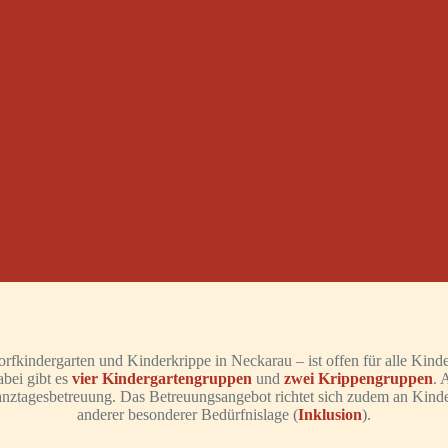
fkindergarten und Kinderkrippe in Neckarau – ist offen für alle Kinder
bei gibt es
vier Kindergartengruppen
und
zwei Krippengruppen
. 
anztagesbetreuung. Das Betreuungsangebot richtet sich zudem an Kind
anderer besonderer Bedürfnislage (
Inklusion
).