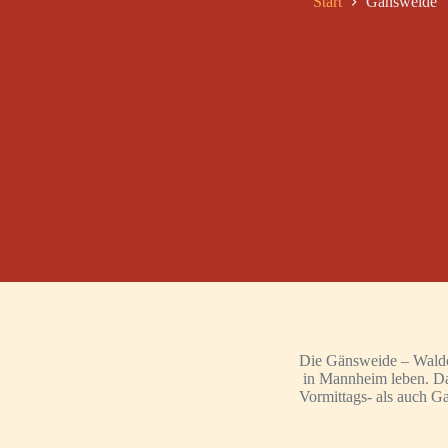
Start
Gänsweide
Die Gänsweide – Waldor
in Mannheim leben. Da
Vormittags- als auch G